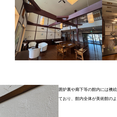
囲炉裏や廊下等の館内には襖絵
ており、館内全体が美術館のよ