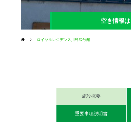
空き情報は
ロイヤルレジデンス川島弐号館
令和8年8月7日現
部屋のタイプ
個室
施設概要
重要事項説明書