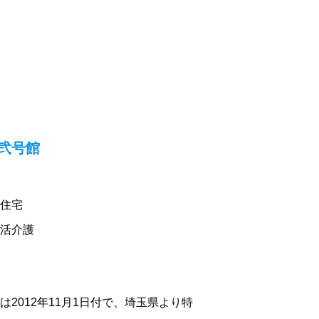
弐号館
住宅
活介護
）
2012年11月1日付で、埼玉県より特