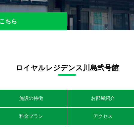
こちら
在の空き状況
空室
ロイヤルレジデンス川島弐号館
3
施設の特徴
お部屋紹介
料金プラン
アクセス