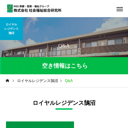
ロイヤル
レジデンス
鵠沼
Q&A
空き情報はこちら
ロイヤルレジデンス鵠沼
Q&A
令和8年8月7日現在の空き状況
部屋のタイプ
空室
ロイヤルレジデンス鵠沼
居室
2